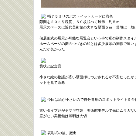
幅７５ミリのポストイットカードに彩色
隙間を２０ミリ程度、５０枚並べて展示 約５ｍ
展示スペースは近代美術館の大きな壁面５ｍ 普段は一般
個展形式の展示が可能な展覧会という事で私の制作スタ
ホームページの夢のつづきの絵とは多少展示の関係で違い
んだが良かった
賞状と記念品
小さな絵の物語が広い壁面押しつぶされるか不安だったが
ットを見て応募
今回は絵が小さいので自分専用のスポットライト５台
古いタイプだがヤマギワ製 美術館モデルで光にムラガ
窓がない美術館は照明は大切
表彰式の後、搬出